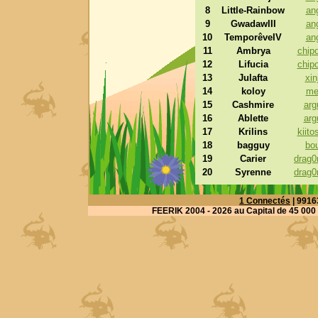
8
Little-Rainbow
an
9
GwadawIII
an
10
TemporêveIV
an
11
Ambrya
chipo
12
Lifucia
chipo
13
Julafta
xin
14
koloy
mer
15
Cashmire
argu
16
Ablette
argu
17
Krilins
kiito
18
bagguy
bou
19
Carier
drag0
20
Syrenne
drag0
1 Connectés
| 9916
FEERIK 2004 - 2026
au Capital de 45 000 