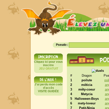
Pseudo :
Cliquez ici pour vous
inscrire
JEU GRATUIT
#
Dragon
Pse
1
poilute
poi
J'ai perdu mon code
2
méticia
an
d'accès
3
méty-coeur
an
VISITE GUIDÉE
4
Metycia
an
5
Halloween-Boys
an
6
mety-loveur
an
7
Petit-Ninja
an