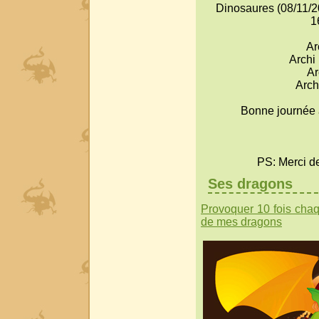
Dinosaures (08/11/2
1
Ar
Archi
Ar
Arch
Bonne journée à
PS: Merci d
Ses dragons
Provoquer 10 fois cha
de mes dragons