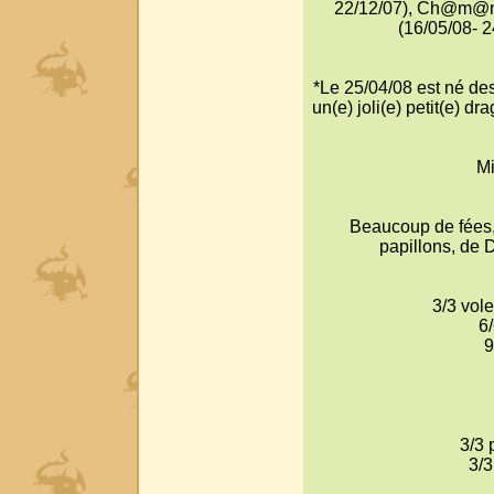
22/12/07), Ch@m@ni@
(16/05/08- 2
*Le 25/04/08 est né des
un(e) joli(e) petit(e) d
Mi
Beaucoup de fées, 
papillons, de 
3/3 vole
6
9
3/3 
3/3