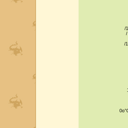
/
/
/
0o°